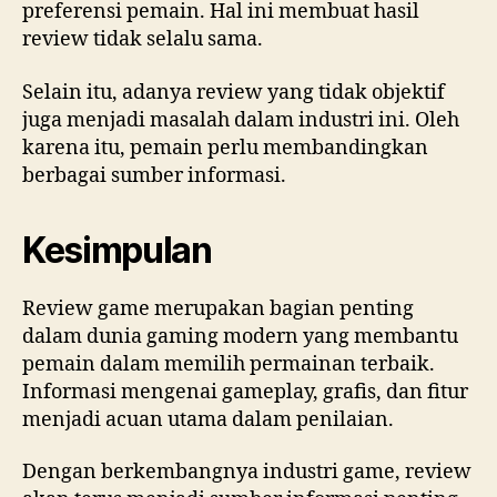
preferensi pemain. Hal ini membuat hasil
review tidak selalu sama.
Selain itu, adanya review yang tidak objektif
juga menjadi masalah dalam industri ini. Oleh
karena itu, pemain perlu membandingkan
berbagai sumber informasi.
Kesimpulan
Review game merupakan bagian penting
dalam dunia gaming modern yang membantu
pemain dalam memilih permainan terbaik.
Informasi mengenai gameplay, grafis, dan fitur
menjadi acuan utama dalam penilaian.
Dengan berkembangnya industri game, review