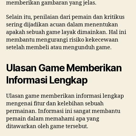
memberikan gambaran yang jelas.
Selain itu, penilaian dari pemain dan kritikus
sering dijadikan acuan dalam menentukan
apakah sebuah game layak dimainkan. Hal ini
membantu mengurangi risiko kekecewaan
setelah membeli atau mengunduh game.
Ulasan Game Memberikan
Informasi Lengkap
Ulasan game memberikan informasi lengkap
mengenai fitur dan kelebihan sebuah
permainan. Informasi ini sangat membantu
pemain dalam memahami apa yang
ditawarkan oleh game tersebut.