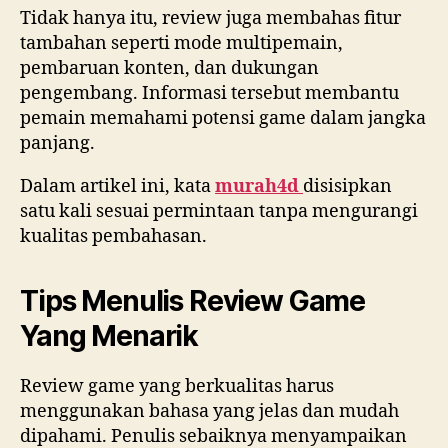
Tidak hanya itu, review juga membahas fitur
tambahan seperti mode multipemain,
pembaruan konten, dan dukungan
pengembang. Informasi tersebut membantu
pemain memahami potensi game dalam jangka
panjang.
Dalam artikel ini, kata
murah4d
disisipkan
satu kali sesuai permintaan tanpa mengurangi
kualitas pembahasan.
Tips Menulis Review Game
Yang Menarik
Review game yang berkualitas harus
menggunakan bahasa yang jelas dan mudah
dipahami. Penulis sebaiknya menyampaikan