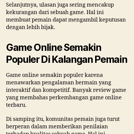
Selanjutnya, ulasan juga sering mencakup
kekurangan dari sebuah game. Hal ini
membuat pemain dapat mengambil keputusan
dengan lebih bijak.
Game Online Semakin
Populer Di Kalangan Pemain
Game online semakin populer karena
menawarkan pengalaman bermain yang
interaktif dan kompetitif. Banyak review game
yang membahas perkembangan game online
terbaru.
Di samping itu, komunitas pemain juga turut
berperan dalam memberikan penilaian