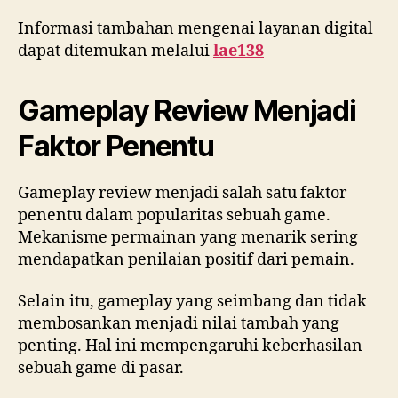
Informasi tambahan mengenai layanan digital
dapat ditemukan melalui
lae138
Gameplay Review Menjadi
Faktor Penentu
Gameplay review menjadi salah satu faktor
penentu dalam popularitas sebuah game.
Mekanisme permainan yang menarik sering
mendapatkan penilaian positif dari pemain.
Selain itu, gameplay yang seimbang dan tidak
membosankan menjadi nilai tambah yang
penting. Hal ini mempengaruhi keberhasilan
sebuah game di pasar.