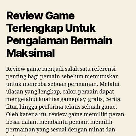
Review Game
Terlengkap Untuk
Pengalaman Bermain
Maksimal
Review game menjadi salah satu referensi
penting bagi pemain sebelum memutuskan
untuk mencoba sebuah permainan. Melalui
ulasan yang lengkap, calon pemain dapat
mengetahui kualitas gameplay, grafis, cerita,
fitur, hingga performa teknis sebuah game.
Oleh karena itu, review game memiliki peran
besar dalam membantu pemain memilih
permainan yang sesuai dengan minat dan