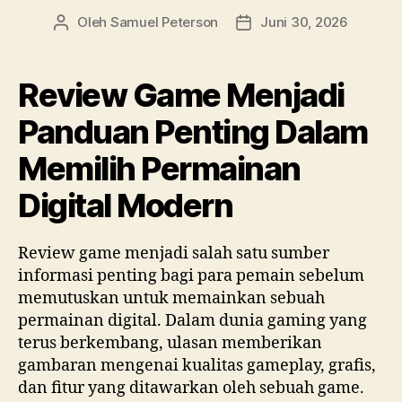
Oleh
Samuel Peterson
Juni 30, 2026
Penulis
Tanggal
artikel
artikel
Review Game Menjadi
Panduan Penting Dalam
Memilih Permainan
Digital Modern
Review game menjadi salah satu sumber
informasi penting bagi para pemain sebelum
memutuskan untuk memainkan sebuah
permainan digital. Dalam dunia gaming yang
terus berkembang, ulasan memberikan
gambaran mengenai kualitas gameplay, grafis,
dan fitur yang ditawarkan oleh sebuah game.