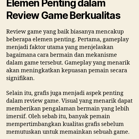
Elemen Penting dalam
Review Game Berkualitas
Review game yang baik biasanya mencakup
beberapa elemen penting. Pertama, gameplay
menjadi faktor utama yang menjelaskan
bagaimana cara bermain dan mekanisme
dalam game tersebut. Gameplay yang menarik
akan meningkatkan kepuasan pemain secara
signifikan.
Selain itu, grafis juga menjadi aspek penting
dalam review game. Visual yang menarik dapat
memberikan pengalaman bermain yang lebih
imersif. Oleh sebab itu, banyak pemain
mempertimbangkan kualitas grafis sebelum
memutuskan untuk memainkan sebuah game.