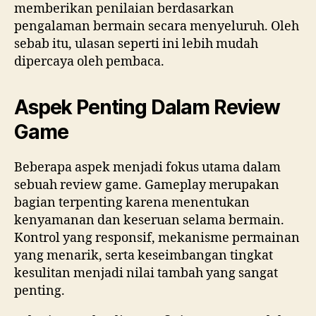
memberikan penilaian berdasarkan
pengalaman bermain secara menyeluruh. Oleh
sebab itu, ulasan seperti ini lebih mudah
dipercaya oleh pembaca.
Aspek Penting Dalam Review
Game
Beberapa aspek menjadi fokus utama dalam
sebuah review game. Gameplay merupakan
bagian terpenting karena menentukan
kenyamanan dan keseruan selama bermain.
Kontrol yang responsif, mekanisme permainan
yang menarik, serta keseimbangan tingkat
kesulitan menjadi nilai tambah yang sangat
penting.