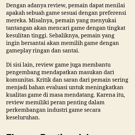
Dengan adanya review, pemain dapat menilai
apakah sebuah game sesuai dengan preferensi
mereka. Misalnya, pemain yang menyukai
tantangan akan mencari game dengan tingkat
kesulitan tinggi. Sebaliknya, pemain yang
ingin bersantai akan memilih game dengan
gameplay ringan dan santai.
Di sisi lain, review game juga membantu
pengembang mendapatkan masukan dari
komunitas. Kritik dan saran dari pemain sering
menjadi bahan evaluasi untuk meningkatkan
kualitas game di masa mendatang. Karena itu,
review memiliki peran penting dalam
perkembangan industri game secara
keseluruhan.