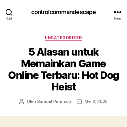
controlcommandescape
Cari
Menu
Kategori
UNCATEGORIZED
5 Alasan untuk
Memainkan Game
Online Terbaru: Hot Dog
Heist
Oleh
Samuel Peterson
Mei 2, 2025
Penulis
Tanggal
artikel
artikel