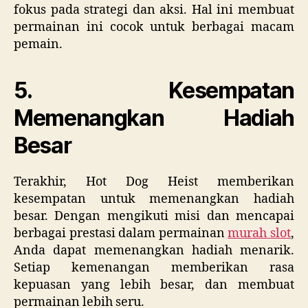
fokus pada strategi dan aksi. Hal ini membuat
permainan ini cocok untuk berbagai macam
pemain.
5. Kesempatan
Memenangkan Hadiah
Besar
Terakhir, Hot Dog Heist memberikan
kesempatan untuk memenangkan hadiah
besar. Dengan mengikuti misi dan mencapai
berbagai prestasi dalam permainan
murah slot
,
Anda dapat memenangkan hadiah menarik.
Setiap kemenangan memberikan rasa
kepuasan yang lebih besar, dan membuat
permainan lebih seru.