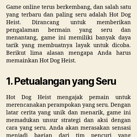
Game online terus berkembang, dan salah satu
yang terbaru dan paling seru adalah Hot Dog
Heist. Dirancang untuk memberikan
pengalaman bermain yang seru dan
menantang, game ini memiliki banyak daya
tarik yang membuatnya layak untuk dicoba.
Berikut lima alasan mengapa Anda harus
memainkan Hot Dog Heist.
1. Petualangan yang Seru
Hot Dog Heist mengajak pemain untuk
merencanakan perampokan yang seru. Dengan
latar cerita yang unik dan menarik, game ini
memadukan unsur strategi dan aksi dengan
cara yang seru. Anda akan merasakan sensasi
menjadi bagian dari tim pencuri yang