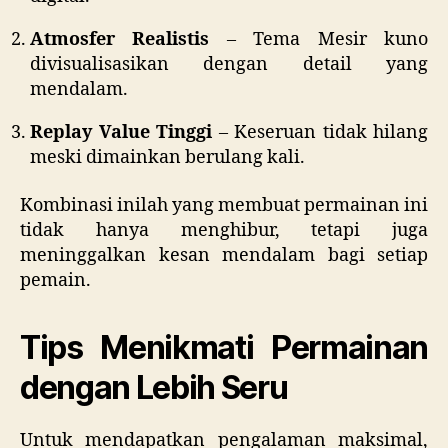
Atmosfer Realistis
– Tema Mesir kuno
divisualisasikan dengan detail yang
mendalam.
Replay Value Tinggi
– Keseruan tidak hilang
meski dimainkan berulang kali.
Kombinasi inilah yang membuat permainan ini
tidak hanya menghibur, tetapi juga
meninggalkan kesan mendalam bagi setiap
pemain.
Tips Menikmati Permainan
dengan Lebih Seru
Untuk mendapatkan pengalaman maksimal,