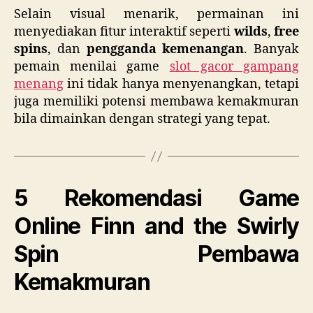
Selain visual menarik, permainan ini
menyediakan fitur interaktif seperti
wilds
,
free
spins
, dan
pengganda kemenangan
. Banyak
pemain menilai game
slot gacor gampang
menang
ini tidak hanya menyenangkan, tetapi
juga memiliki potensi membawa kemakmuran
bila dimainkan dengan strategi yang tepat.
5 Rekomendasi Game
Online Finn and the Swirly
Spin Pembawa
Kemakmuran