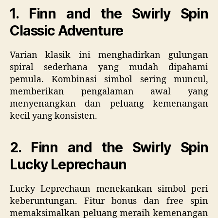
1.
Finn and the Swirly Spin
Classic Adventure
Varian klasik ini menghadirkan gulungan
spiral sederhana yang mudah dipahami
pemula. Kombinasi simbol sering muncul,
memberikan pengalaman awal yang
menyenangkan dan peluang kemenangan
kecil yang konsisten.
2.
Finn and the Swirly Spin
Lucky Leprechaun
Lucky Leprechaun menekankan simbol peri
keberuntungan. Fitur bonus dan free spin
memaksimalkan peluang meraih kemenangan