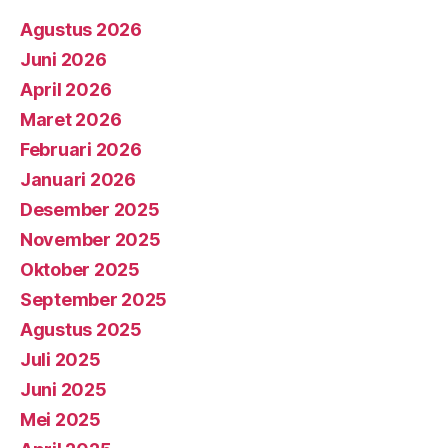
Agustus 2026
Juni 2026
April 2026
Maret 2026
Februari 2026
Januari 2026
Desember 2025
November 2025
Oktober 2025
September 2025
Agustus 2025
Juli 2025
Juni 2025
Mei 2025