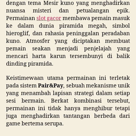
dengan tema Mesir kuno yang menghadirkan
nuansa misteri dan petualangan epik.
Permainan
slot gacor
membawa pemain masuk
ke dalam dunia piramida megah, simbol
hieroglif, dan rahasia peninggalan peradaban
kuno. Atmosfer yang diciptakan membuat
pemain seakan menjadi penjelajah yang
mencari harta karun tersembunyi di balik
dinding piramida.
Keistimewaan utama permainan ini terletak
pada sistem
Pair&Pay
, sebuah mekanisme unik
yang menambah lapisan strategi dalam setiap
sesi bermain. Berkat kombinasi tersebut,
permainan ini tidak hanya menghibur tetapi
juga menghadirkan tantangan berbeda dari
game bertema serupa.