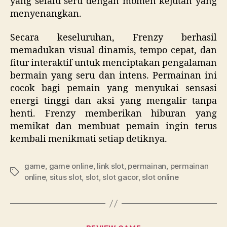
yang selalu seru dengan momen kejutan yang
menyenangkan.
Secara keseluruhan, Frenzy berhasil
memadukan visual dinamis, tempo cepat, dan
fitur interaktif untuk menciptakan pengalaman
bermain yang seru dan intens. Permainan ini
cocok bagi pemain yang menyukai sensasi
energi tinggi dan aksi yang mengalir tanpa
henti. Frenzy memberikan hiburan yang
memikat dan membuat pemain ingin terus
kembali menikmati setiap detiknya.
game
,
game online
,
link slot
,
permainan
,
permainan
Tag
online
,
situs slot
,
slot
,
slot gacor
,
slot online
Kategori