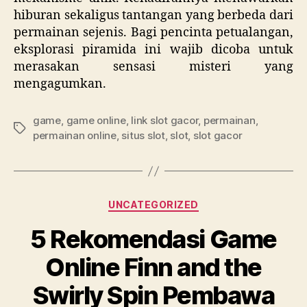
hiburan sekaligus tantangan yang berbeda dari
permainan sejenis. Bagi pencinta petualangan,
eksplorasi piramida ini wajib dicoba untuk
merasakan sensasi misteri yang
mengagumkan.
game
,
game online
,
link slot gacor
,
permainan
,
Tag
permainan online
,
situs slot
,
slot
,
slot gacor
Kategori
UNCATEGORIZED
5 Rekomendasi Game
Online Finn and the
Swirly Spin Pembawa