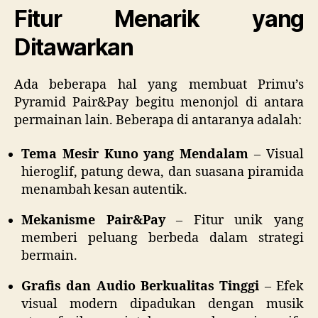
Fitur Menarik yang
Ditawarkan
Ada beberapa hal yang membuat Primu’s
Pyramid Pair&Pay begitu menonjol di antara
permainan lain. Beberapa di antaranya adalah:
Tema Mesir Kuno yang Mendalam
– Visual
hieroglif, patung dewa, dan suasana piramida
menambah kesan autentik.
Mekanisme Pair&Pay
– Fitur unik yang
memberi peluang berbeda dalam strategi
bermain.
Grafis dan Audio Berkualitas Tinggi
– Efek
visual modern dipadukan dengan musik