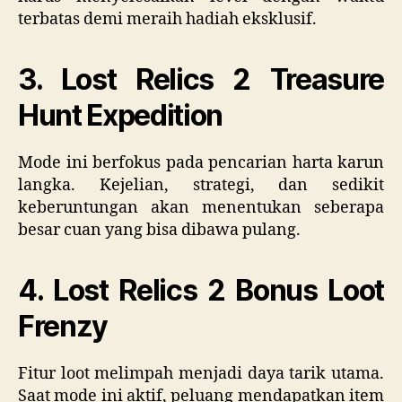
terbatas demi meraih hadiah eksklusif.
3. Lost Relics 2 Treasure
Hunt Expedition
Mode ini berfokus pada pencarian harta karun
langka. Kejelian, strategi, dan sedikit
keberuntungan akan menentukan seberapa
besar cuan yang bisa dibawa pulang.
4. Lost Relics 2 Bonus Loot
Frenzy
Fitur loot melimpah menjadi daya tarik utama.
Saat mode ini aktif, peluang mendapatkan item