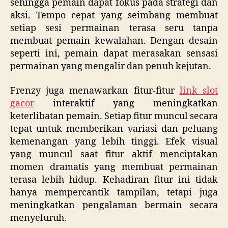
sehingga pemain dapat fokus pada strategi dan
aksi. Tempo cepat yang seimbang membuat
setiap sesi permainan terasa seru tanpa
membuat pemain kewalahan. Dengan desain
seperti ini, pemain dapat merasakan sensasi
permainan yang mengalir dan penuh kejutan.
Frenzy juga menawarkan fitur-fitur
link slot
gacor
interaktif yang meningkatkan
keterlibatan pemain. Setiap fitur muncul secara
tepat untuk memberikan variasi dan peluang
kemenangan yang lebih tinggi. Efek visual
yang muncul saat fitur aktif menciptakan
momen dramatis yang membuat permainan
terasa lebih hidup. Kehadiran fitur ini tidak
hanya mempercantik tampilan, tetapi juga
meningkatkan pengalaman bermain secara
menyeluruh.