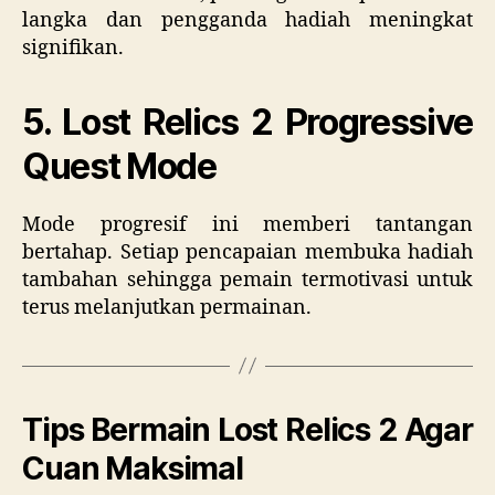
langka dan pengganda hadiah meningkat
signifikan.
5. Lost Relics 2 Progressive
Quest Mode
Mode progresif ini memberi tantangan
bertahap. Setiap pencapaian membuka hadiah
tambahan sehingga pemain termotivasi untuk
terus melanjutkan permainan.
Tips Bermain Lost Relics 2 Agar
Cuan Maksimal