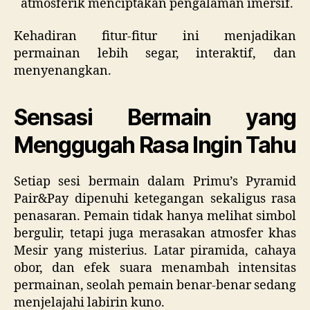
atmosferik menciptakan pengalaman imersif.
Kehadiran fitur-fitur ini menjadikan
permainan lebih segar, interaktif, dan
menyenangkan.
Sensasi Bermain yang
Menggugah Rasa Ingin Tahu
Setiap sesi bermain dalam Primu’s Pyramid
Pair&Pay dipenuhi ketegangan sekaligus rasa
penasaran. Pemain tidak hanya melihat simbol
bergulir, tetapi juga merasakan atmosfer khas
Mesir yang misterius. Latar piramida, cahaya
obor, dan efek suara menambah intensitas
permainan, seolah pemain benar-benar sedang
menjelajahi labirin kuno.