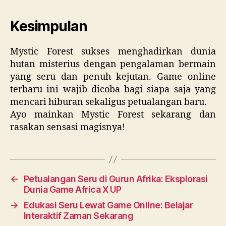
Kesimpulan
Mystic Forest sukses menghadirkan dunia
hutan misterius dengan pengalaman bermain
yang seru dan penuh kejutan. Game online
terbaru ini wajib dicoba bagi siapa saja yang
mencari hiburan sekaligus petualangan baru.
Ayo mainkan Mystic Forest sekarang dan
rasakan sensasi magisnya!
←
Petualangan Seru di Gurun Afrika: Eksplorasi
Dunia Game Africa X UP
→
Edukasi Seru Lewat Game Online: Belajar
Interaktif Zaman Sekarang