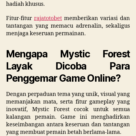
hadiah khusus.
Fitur-fitur
rajatotobet
memberikan variasi dan
tantangan yang memacu adrenalin, sekaligus
menjaga keseruan permainan.
Mengapa Mystic Forest
Layak Dicoba Para
Penggemar Game Online?
Dengan perpaduan tema yang unik, visual yang
memanjakan mata, serta fitur gameplay yang
inovatif, Mystic Forest cocok untuk semua
kalangan pemain. Game ini menghadirkan
keseimbangan antara keseruan dan tantangan
yang membuat pemain betah berlama-lama.