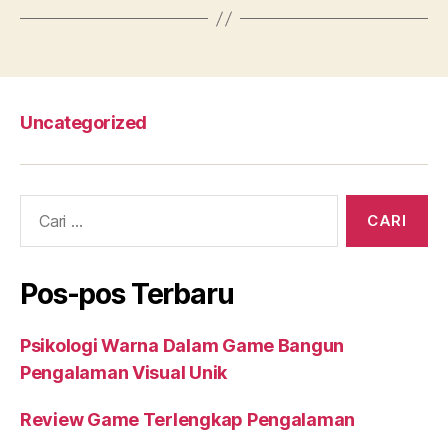
Uncategorized
Cari:
Pos-pos Terbaru
Psikologi Warna Dalam Game Bangun
Pengalaman Visual Unik
Review Game Terlengkap Pengalaman