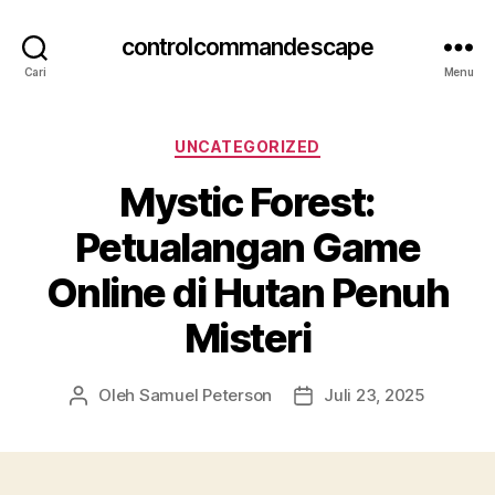
controlcommandescape
Cari
Menu
Kategori
UNCATEGORIZED
Mystic Forest:
Petualangan Game
Online di Hutan Penuh
Misteri
Oleh
Samuel Peterson
Juli 23, 2025
Penulis
Tanggal
artikel
artikel