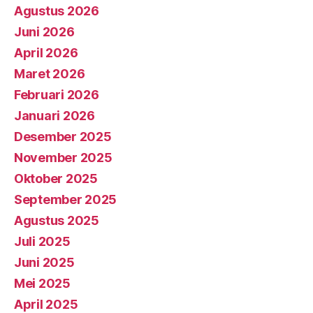
Agustus 2026
Juni 2026
April 2026
Maret 2026
Februari 2026
Januari 2026
Desember 2025
November 2025
Oktober 2025
September 2025
Agustus 2025
Juli 2025
Juni 2025
Mei 2025
April 2025