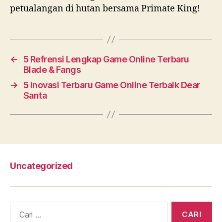
petualangan di hutan bersama Primate King!
←
5 Refrensi Lengkap Game Online Terbaru
Blade & Fangs
→
5 Inovasi Terbaru Game Online Terbaik Dear
Santa
Uncategorized
Cari: