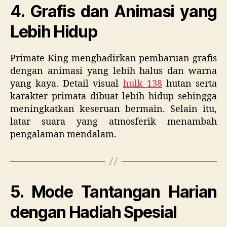
4. Grafis dan Animasi yang
Lebih Hidup
Primate King menghadirkan pembaruan grafis
dengan animasi yang lebih halus dan warna
yang kaya. Detail visual
hulk 138
hutan serta
karakter primata dibuat lebih hidup sehingga
meningkatkan keseruan bermain. Selain itu,
latar suara yang atmosferik menambah
pengalaman mendalam.
5. Mode Tantangan Harian
dengan Hadiah Spesial