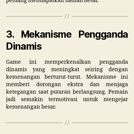
peluang mendapatkan hadiah besar.
3. Mekanisme Pengganda
Dinamis
Game ini memperkenalkan pengganda
dinamis yang meningkat seiring dengan
kemenangan berturut-turut. Mekanisme ini
memberi dorongan ekstra dan menjaga
ketegangan saat putaran berlangsung. Pemain
jadi semakin termotivasi untuk mengejar
kemenangan besar.