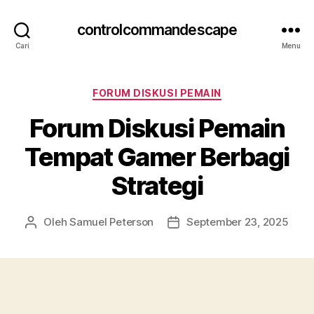
controlcommandescape
Cari
Menu
Kategori
FORUM DISKUSI PEMAIN
Forum Diskusi Pemain
Tempat Gamer Berbagi
Strategi
Oleh
Samuel Peterson
September 23, 2025
Penulis
Tanggal
artikel
artikel