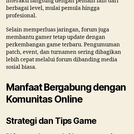
interaksi langsung dengan pemain lain dari
berbagai level, mulai pemula hingga
profesional.
Selain memperluas jaringan, forum juga
membantu gamer tetap update dengan
perkembangan game terbaru. Pengumuman
patch, event, dan turnamen sering dibagikan
lebih cepat melalui forum dibanding media
sosial biasa.
Manfaat Bergabung dengan
Komunitas Online
Strategi dan Tips Game