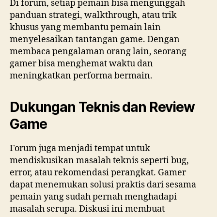
Di forum, setiap pemain bisa mengunggah
panduan strategi, walkthrough, atau trik
khusus yang membantu pemain lain
menyelesaikan tantangan game. Dengan
membaca pengalaman orang lain, seorang
gamer bisa menghemat waktu dan
meningkatkan performa bermain.
Dukungan Teknis dan Review
Game
Forum juga menjadi tempat untuk
mendiskusikan masalah teknis seperti bug,
error, atau rekomendasi perangkat. Gamer
dapat menemukan solusi praktis dari sesama
pemain yang sudah pernah menghadapi
masalah serupa. Diskusi ini membuat