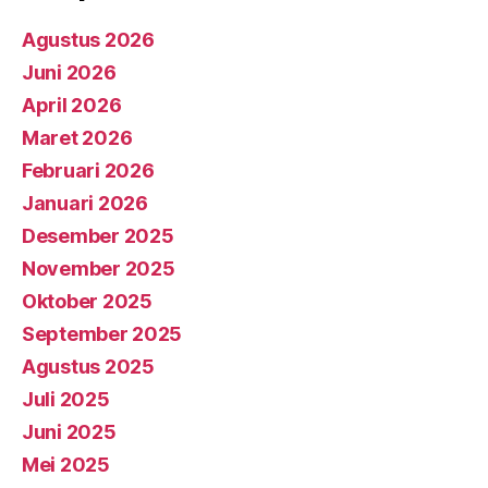
Agustus 2026
Juni 2026
April 2026
Maret 2026
Februari 2026
Januari 2026
Desember 2025
November 2025
Oktober 2025
September 2025
Agustus 2025
Juli 2025
Juni 2025
Mei 2025