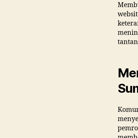
Membua
websi
ketera
menin
tantan
Men
Sum
Komuni
menye
pemro
memba