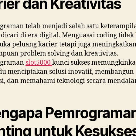
ier dan Kreativitas
raman telah menjadi salah satu keterampil
 dicari di era digital. Menguasai coding tida
a peluang karier, tetapi juga meningkatka
uan problem solving dan kreativitas.
ograman
slot5000
kunci sukses memungkink
du menciptakan solusi inovatif, membangun
si, dan memahami teknologi secara mendala
ngapa Pemrograma
nting untuk Kesukse