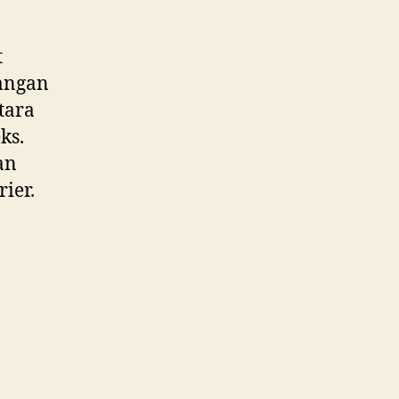
t
angan
tara
ks.
an
ier.