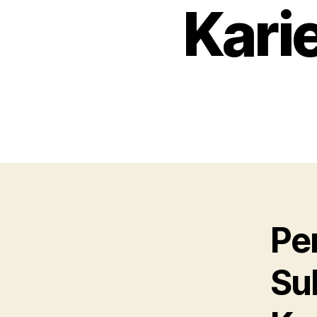
Karie
Pe
Su