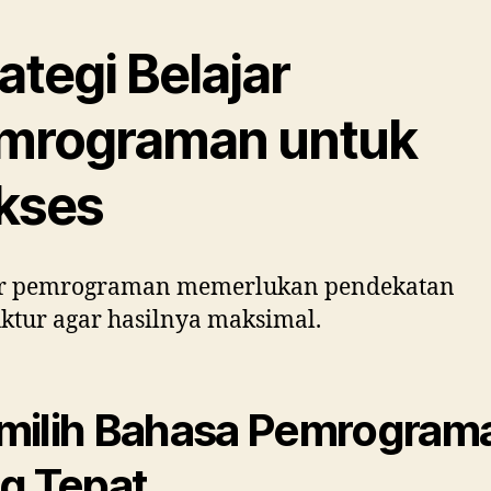
ategi Belajar
mrograman untuk
kses
ar pemrograman memerlukan pendekatan
uktur agar hasilnya maksimal.
ilih Bahasa Pemrogram
g Tepat