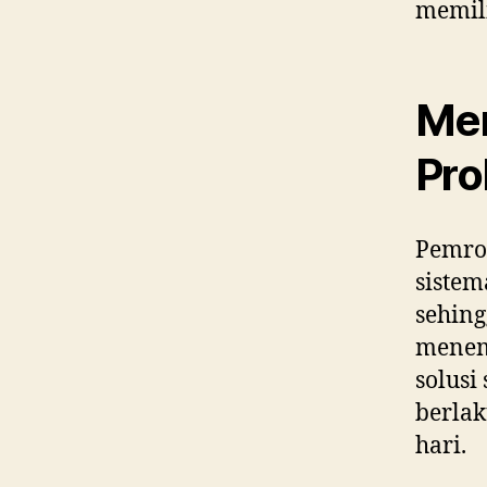
memil
Me
Pro
Pemrog
sistem
sehing
menem
solusi
berlak
hari.