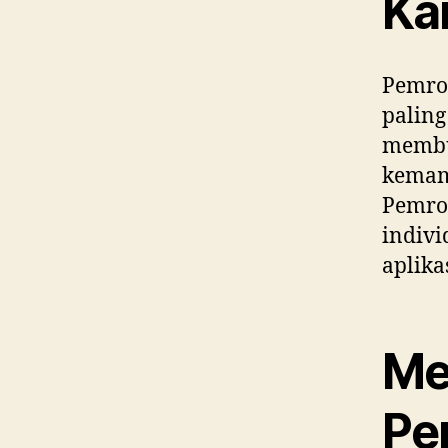
Kar
Pemrog
paling
membuk
kemamp
Pemr
indivi
aplika
Me
Pe