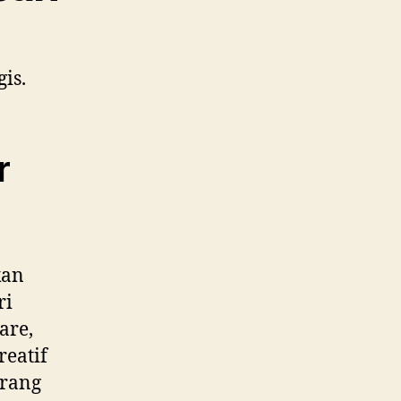
is.
r
kan
ri
are,
reatif
orang