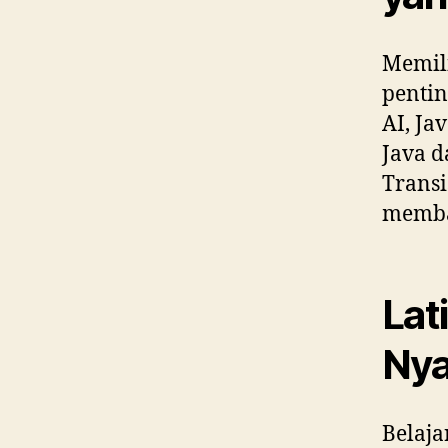
Memil
penti
AI, Ja
Java d
Transi
memban
Lat
Nya
Belaja