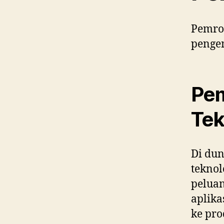
Pemro
penge
Pem
Tek
Di du
teknol
peluan
aplika
ke pro