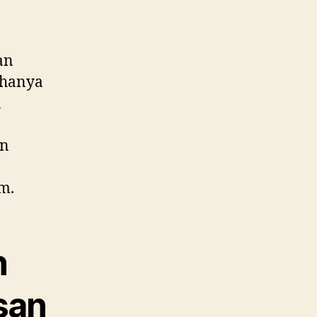
an
k hanya
n
an
m.
n
san