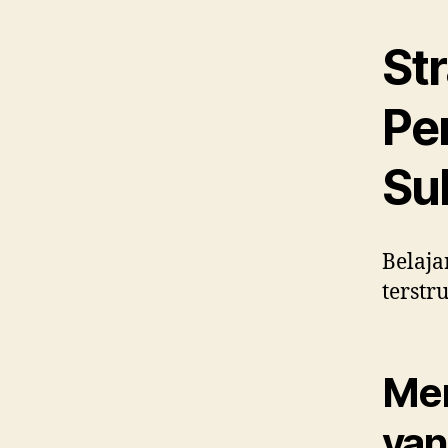
Str
Pe
Su
Belaj
terstr
Mem
yan