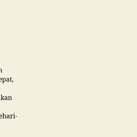
n
epat,
ikan
ehari-