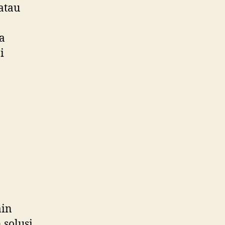
atau
a
i
ain
solusi